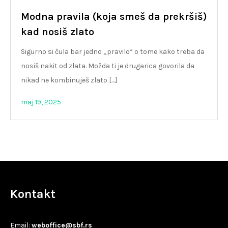
Modna pravila (koja smeš da prekršiš)
kad nosiš zlato
Sigurno si čula bar jedno „pravilo“ o tome kako treba da
nosiš nakit od zlata. Možda ti je drugarica govorila da
nikad ne kombinuješ zlato […]
maj 19, 2025
Kontakt
Email:
weboffice@sbf.rs